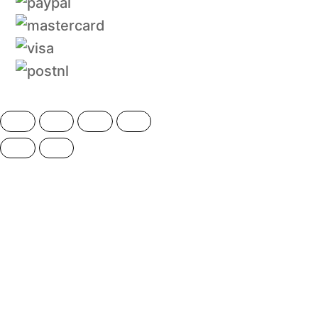
Back
to
top